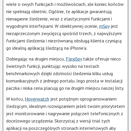
wiele o swych funkcjach i możliwościach, ale koniec końców
nie spełniają obietnic. Ogólnie, te aplikacje gwarantują
nienaganne śledzenie, wraz z elastycznymi funkcjami i
wygodnymi interfejsami. W obiektywnej ocenie,
mSpy
jest
niezaprzeczonym zwycięzcą spośród trzech, z najwyższymi
funkcjami śledzenia i niezrównaną obsługą klienta czyniącą
go idealną aplikacją śledzącą na iPhone’a.
Dobiegając na drugim miejscu,
FlexiSpy
także oferuje nieco
świetnych funkcji, punktując wysoko na testach
benchmarkowych dzięki zdolności śledzenia kilku usług
komunikacyjnych z jednego portalu. Jego prosta w instalacji
paczka i niska cena placują go na drugim miejscu naszej listy.
W końcu,
Hoverwatch
jest potężnym oprogramowaniem
śledzącym, idealnym rozwiązaniem jeżeli twoim priorytetem
jest monitorowanie i nagrywanie połączeń telefonicznych z
docelowego urządzenia. Skorzystaj z wersji trial tych
aplikacji na poszczególnych stronach internetowych aby