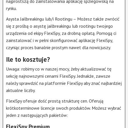
najprostszą do zainstalowania aplikację spziegowską na
rynku.
Asysta Jailbreakingu lub/i Rootingu – Możesz także zwrócić
się z prośbą o asystę jailbreakingu lub rootingu twojego
urządzenia od ekipy FlexiSpy, za drobną opłatą. Pomogą ci
zainstalować i w pełni skonfigurować aplikację FlexiSpy,
czyniąc proces banalnie prostym nawet dla nowicjuszy.
Ile to kosztuje?
Uwaga: robimy co w naszej mocy, żeby aktualizować tę
sekcję najnowszymi cenami FlexiSpy. Jednakże, zawsze
należy sprawdzić na platformie FlexiSpy aby znać najbardziej
aktualne liczby.
FlexiSpy oferuje dość prostą strukturę cen. Oferują
krótkoterminowe licencje swoch produktów. Możesz wybrać
jeden z następujących pakietów:
FlexiSpy Premium